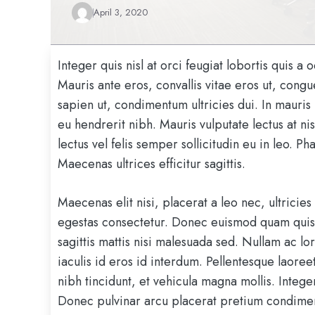
April 3, 2020
Integer quis nisl at orci feugiat lobortis quis a 
Mauris ante eros, convallis vitae eros ut, congu
sapien ut, condimentum ultricies dui. In mauri
eu hendrerit nibh. Mauris vulputate lectus at 
lectus vel felis semper sollicitudin eu in leo. Ph
Maecenas ultrices efficitur sagittis.
Maecenas elit nisi, placerat a leo nec, ultricie
egestas consectetur. Donec euismod quam quis s
sagittis mattis nisi malesuada sed. Nullam ac 
iaculis id eros id interdum. Pellentesque laoree
nibh tincidunt, et vehicula magna mollis. Integ
Donec pulvinar arcu placerat pretium condime