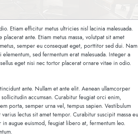
odio. Etiam efficitur metus ultricies nisl lacinia malesuada.
e placerat ante. Etiam metus massa, volutpat sit amet
s metus, semper eu consequat eget, porttitor sed dui. Nam
nisi elementum, sed fermentum erat malesuada. Integer a
asellus eget nisi nec tortor placerat ornare vitae in odio.
s tincidunt ante. Nullam et ante elit. Aenean ullamcorper
ollicitudin accumsan. Curabitur feugiat orci enim,
lorem porta, semper urna vel, tempus sapien. Vestibulum
t varius lectus sit amet tempor. Curabitur suscipit massa e
er in augue euismod, feugiat libero at, fermentum leo.
ntum.