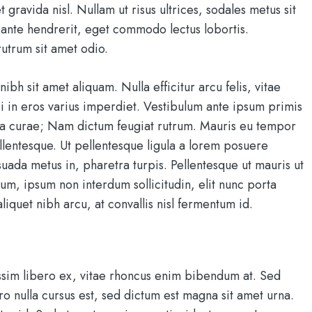
t gravida nisl. Nullam ut risus ultrices, sodales metus sit
ante hendrerit, eget commodo lectus lobortis.
rutrum sit amet odio.
bh sit amet aliquam. Nulla efficitur arcu felis, vitae
i in eros varius imperdiet. Vestibulum ante ipsum primis
ilia curae; Nam dictum feugiat rutrum. Mauris eu tempor
ellentesque. Ut pellentesque ligula a lorem posuere
ada metus in, pharetra turpis. Pellentesque ut mauris ut
m, ipsum non interdum sollicitudin, elit nunc porta
aliquet nibh arcu, at convallis nisl fermentum id.
ssim libero ex, vitae rhoncus enim bibendum at. Sed
ro nulla cursus est, sed dictum est magna sit amet urna.