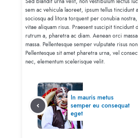
Sed blandit urna velit, non vestibulum lectus lu
sem ac vehicula laoreet, ipsum tellus tincidunt 
sociosqu ad litora torquent per conubia nostra,
vitae aliquam risus. Praesent suscipit tincidunt
rutrum a, pharetra ac diam. Aenean orci massa
massa. Pellentesque semper vulputate risus non 
Pellentesque sit amet pharetra urna, vel consec
nec, elementum scelerisque velit.
In mauris metus
semper eu consequat
eget