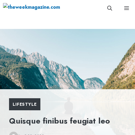
Skip
Me
to
content
LIFESTYLE
Quisque finibus feugiat leo