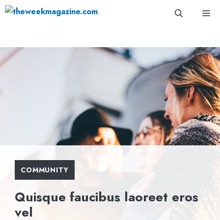
Skip
Me
to
content
COMMUNITY
Quisque faucibus laoreet eros
vel